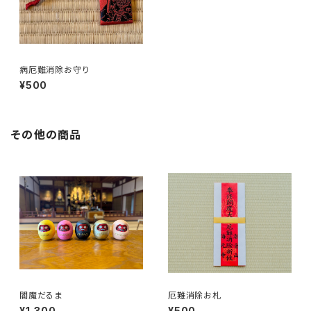
病厄難消除お守り
¥500
その他の商品
閻魔だるま
厄難消除お札
¥1,300
¥500