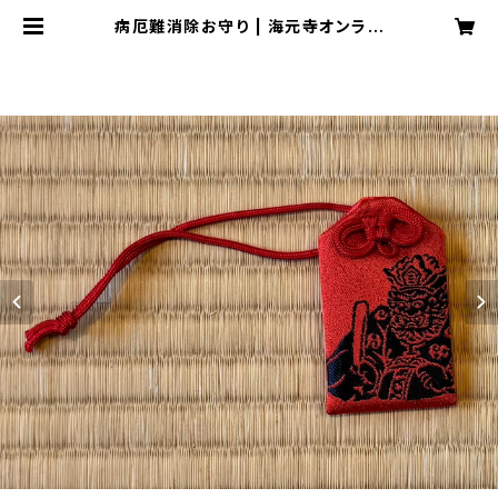
病厄難消除お守り | 海元寺オンライ
ンショップ