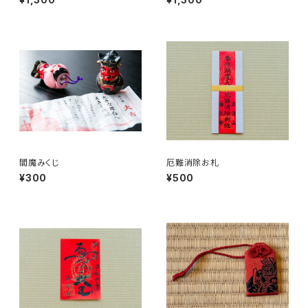
閻魔みくじ
厄難消除お札
¥300
¥500