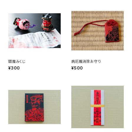
閻魔みくじ
病厄難消除お守り
¥300
¥500