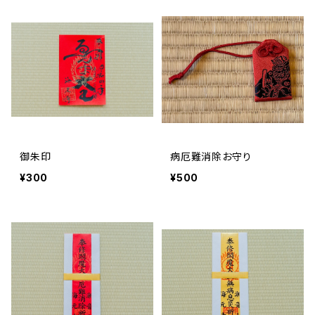
御朱印
病厄難消除お守り
¥300
¥500